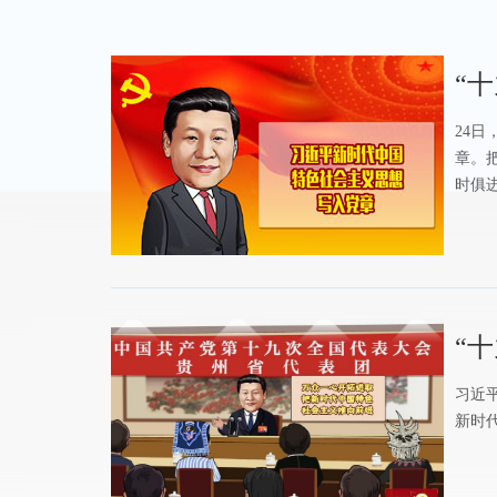
“
24
章。
时俱
“
习近
新时