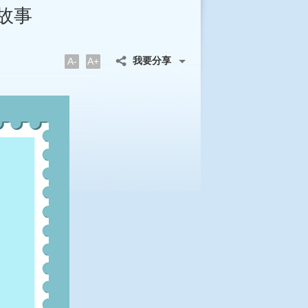
故事
我要分享
A-
A+